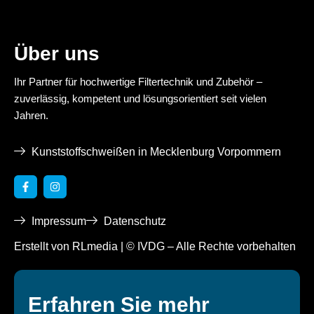
Über uns
Ihr Partner für hochwertige Filtertechnik und Zubehör –
zuverlässig, kompetent und lösungsorientiert seit vielen
Jahren.
Kunststoffschweißen in Mecklenburg Vorpommern
F
I
a
n
c
s
e
t
Impressum
Datenschutz
b
a
o
g
o
r
Erstellt von RLmedia | © IVDG – Alle Rechte vorbehalten
k
a
-
m
f
Erfahren Sie mehr