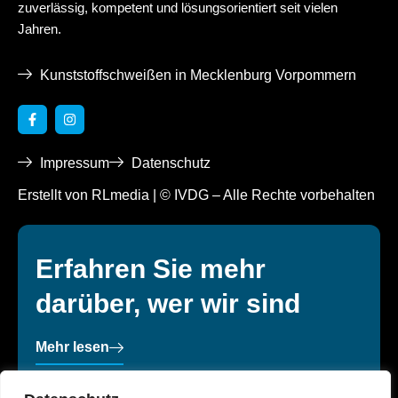
zuverlässig, kompetent und lösungsorientiert seit vielen
Jahren.
Kunststoffschweißen in Mecklenburg Vorpommern
F
I
a
n
c
s
e
t
Impressum
Datenschutz
b
a
o
g
o
r
Erstellt von RLmedia | © IVDG – Alle Rechte vorbehalten
k
a
-
m
f
Erfahren Sie mehr
darüber, wer wir sind
Mehr lesen